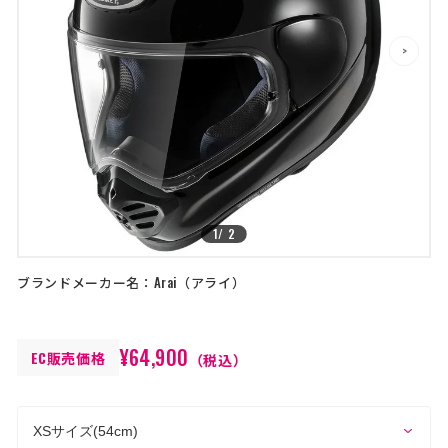
店舗を探す
>
>
コーポレートサイト
採用情報
特定商取引法に基づく表記
古物営業法に基づく表示/保険勧誘
方針
利用規約
商品レビュー利用規約
プライバシーポリシー
返金ポリシー
カスタマーハラスメントに対する方
針
1
/
2
ブランドメーカー名：
Arai
アライ
¥64,900
EC販売価格
（税込）