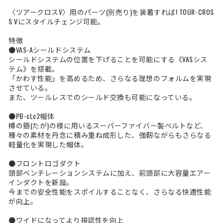
〈ツアークロスV〉用のパーツ(別売り)を装着すれば! TOUR-CROS
S Vにスタイルチェンジ可能。
特徴
●VAS-Aシールドシステム
シールドシステムの位置を下げることを可能にする《VASシス
テム》を搭載。
「かわす性能」を高めるため、さらなる理想のフォルムを実現
させている。
また、ツールレスでのシールド交換も可能になっている。
●PB-cLc2帽体
樽の箍(たが)の様に用いるスーパーファイバー製ベルトなど、
種々の素材を丹念に積み重ね成形した、強靭ながらもさらなる
軽量化を実現した帽体。
●フロントロゴダクト
頭部ベンチレーションシステムに加え、前頭部に大容量エアー
インダクトを新設。
今までの安全性能をスポイルすることなく、さらなる快適性能
が向上。
●ワイドになってより視認性を向上