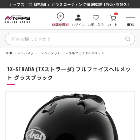
SENA J30/J10を徹底比較｜コスパ最強インカムはどっち？初心者にもおす
ナップス「究-KIWAMI-」ガラスコーティング徹底解説【撥水×高耐久】
0
店舗を探す
ログイン
お気に入り
カート
MENU
HOME
»
ヘルメット
»
ヘルメット
»
フルフェイスヘルメット
HOME
TX-STRADA (TXストラーダ) フルフェイスヘルメッ
カテゴリから探す
ト グラスブラック
ブランドから探す
特集記事
ナップスメンバーズ