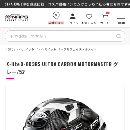
SENA J30/J10を徹底比較｜コスパ最強インカムはどっち？初心者にもおす
0
店舗を探す
ログイン
お気に入り
カート
MENU
HOME
»
ヘルメット
»
ヘルメット
»
フルフェイスヘルメット
HOME
X-lite X-803RS ULTRA CARBON MOTORMASTER グ
カテゴリから探す
レー/52
ブランドから探す
特集記事
ナップスメンバーズ