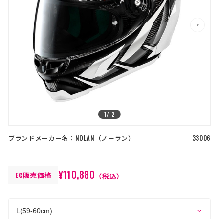
店舗を探す
>
>
コーポレートサイト
採用情報
特定商取引法に基づく表記
古物営業法に基づく表示/保険勧誘
方針
利用規約
商品レビュー利用規約
プライバシーポリシー
返金ポリシー
カスタマーハラスメントに対する方
針
1
/
2
ブランドメーカー名：
NOLAN
ノーラン
33006
¥110,880
EC販売価格
（税込）