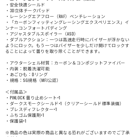
・安全快適シールド
・3D立体チークパッド
・レーシングエアフロー（RAF）ベンチレーション
・「カーボンフィッティングレーシングエクスペリエンス」イ
ンナーコンフォートパディング
・アジャスタブルスポイラー（ASD）
・ダブルアクション：一つは高速走行時にバイザーが浮かない
ようにロック。もう一つはバイザーを少しだけ開けてロックす
ることによって曇りを取り除くことができます。
・アウターシェル材質：カーボン＆コンポジットファイバー
・内装：脱着洗濯可能
・あごひも：Dリング
・規格：SG規格（MFJ公認）
＜付属品＞
・PINLOCK 曇り止めシート×1
・ダークスモークシールド×1（クリアーシールド標準装備）
・ブレスディフレクター×1
・ふちゴム保護剤×1
・保護袋×1
※商品の色は実際の商品と異なる恐れがございますのでご了承