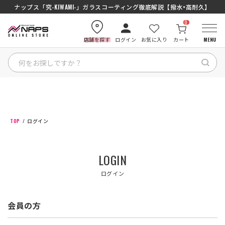
ナップス「究-KIWAMI-」ガラスコーティング徹底解説【撥水×高耐久】
0
店舗を探す
ログイン
お気に入り
カート
MENU
HOME
カテゴリから探す
TOP
ログイン
ブランドから探す
LOGIN
特集記事
ログイン
ナップスメンバーズ
会員の方