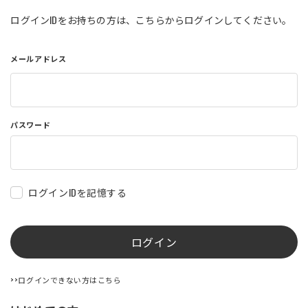
店舗を探す
ログインIDをお持ちの方は、こちらからログインしてください。
メールアドレス
コーポレートサイト
採用情報
特定商取引法に基づく表記
古物営業法に基づく表示/保険勧誘
方針
利用規約
商品レビュー利用規約
パスワード
プライバシーポリシー
返金ポリシー
カスタマーハラスメントに対する方
針
ログインIDを記憶する
ログイン
>>ログインできない方はこちら