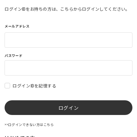
店舗を探す
ログインIDをお持ちの方は、こちらからログインしてください。
メールアドレス
コーポレートサイト
採用情報
特定商取引法に基づく表記
古物営業法に基づく表示/保険勧誘
方針
利用規約
商品レビュー利用規約
パスワード
プライバシーポリシー
返金ポリシー
カスタマーハラスメントに対する方
針
ログインIDを記憶する
ログイン
>>ログインできない方はこちら