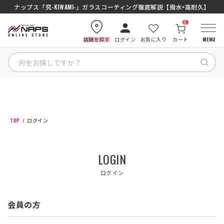
ナップス「究-KIWAMI-」ガラスコーティング徹底解説【撥水×高耐久】
0
店舗を探す
ログイン
お気に入り
カート
MENU
HOME
カテゴリから探す
TOP
ログイン
ブランドから探す
LOGIN
特集記事
ログイン
ナップスメンバーズ
会員の方