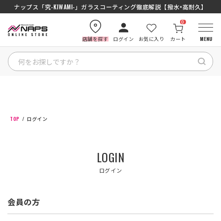
ナップス「究-KIWAMI-」ガラスコーティング徹底解説【撥水×高耐久】
0
店舗を探す
ログイン
お気に入り
カート
MENU
HOME
カテゴリから探す
TOP
ログイン
ブランドから探す
LOGIN
特集記事
ログイン
ナップスメンバーズ
会員の方