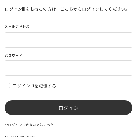
店舗を探す
ログインIDをお持ちの方は、こちらからログインしてください。
メールアドレス
コーポレートサイト
採用情報
特定商取引法に基づく表記
古物営業法に基づく表示/保険勧誘
方針
利用規約
商品レビュー利用規約
パスワード
プライバシーポリシー
返金ポリシー
カスタマーハラスメントに対する方
針
ログインIDを記憶する
ログイン
>>ログインできない方はこちら