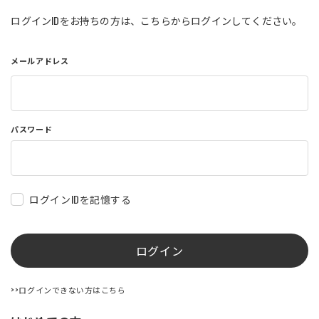
店舗を探す
ログインIDをお持ちの方は、こちらからログインしてください。
メールアドレス
コーポレートサイト
採用情報
特定商取引法に基づく表記
古物営業法に基づく表示/保険勧誘
方針
利用規約
商品レビュー利用規約
パスワード
プライバシーポリシー
返金ポリシー
カスタマーハラスメントに対する方
針
ログインIDを記憶する
ログイン
>>ログインできない方はこちら