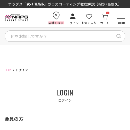
ナップス「究-KIWAMI-」ガラスコーティング徹底解説【撥水×高耐久】
0
店舗を探す
ログイン
お気に入り
カート
MENU
HOME
カテゴリから探す
TOP
ログイン
ブランドから探す
LOGIN
特集記事
ログイン
ナップスメンバーズ
会員の方