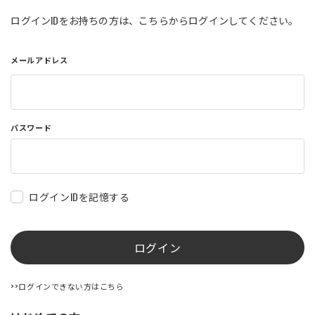
店舗を探す
ログインIDをお持ちの方は、こちらからログインしてください。
メールアドレス
コーポレートサイト
採用情報
特定商取引法に基づく表記
古物営業法に基づく表示/保険勧誘
方針
利用規約
商品レビュー利用規約
パスワード
プライバシーポリシー
返金ポリシー
カスタマーハラスメントに対する方
針
ログインIDを記憶する
ログイン
>>ログインできない方はこちら