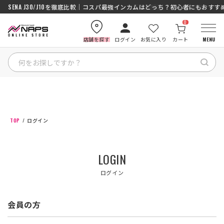
SENA J30/J10を徹底比較｜コスパ最強インカムはどっち？初心者にもおす
ナップス「究-KIWAMI-」ガラスコーティング徹底解説【撥水×高耐久】
0
店舗を探す
ログイン
お気に入り
カート
MENU
HOME
カテゴリから探す
TOP
ログイン
ブランドから探す
LOGIN
特集記事
ログイン
ナップスメンバーズ
会員の方