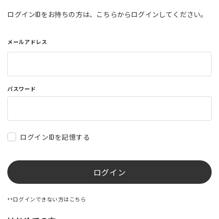
店舗を探す
ログインIDをお持ちの方は、こちらからログインしてください。
メールアドレス
コーポレートサイト
採用情報
特定商取引法に基づく表記
古物営業法に基づく表示/保険勧誘
方針
利用規約
商品レビュー利用規約
パスワード
プライバシーポリシー
返金ポリシー
カスタマーハラスメントに対する方
針
ログインIDを記憶する
ログイン
>>ログインできない方はこちら