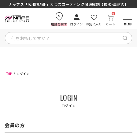
ナップス「究-KIWAMI-」ガラスコーティング徹底解説【撥水×高耐久】
0
店舗を探す
ログイン
お気に入り
カート
MENU
HOME
カテゴリから探す
TOP
ログイン
ブランドから探す
LOGIN
特集記事
ログイン
ナップスメンバーズ
会員の方