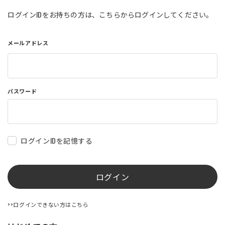
店舗を探す
ログインIDをお持ちの方は、こちらからログインしてください。
メールアドレス
コーポレートサイト
採用情報
特定商取引法に基づく表記
古物営業法に基づく表示/保険勧誘
方針
利用規約
商品レビュー利用規約
パスワード
プライバシーポリシー
返金ポリシー
カスタマーハラスメントに対する方
針
ログインIDを記憶する
ログイン
>>ログインできない方はこちら