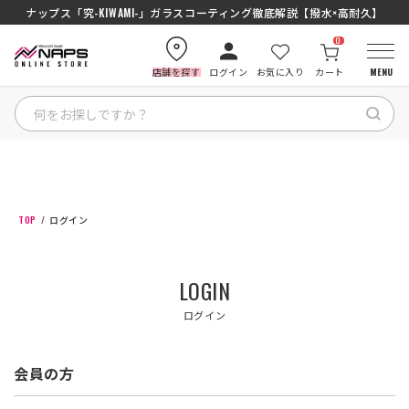
ナップス「究-KIWAMI-」ガラスコーティング徹底解説【撥水×高耐久】
0
店舗を探す
ログイン
お気に入り
カート
MENU
HOME
カテゴリから探す
TOP
ログイン
ブランドから探す
LOGIN
特集記事
ログイン
ナップスメンバーズ
会員の方