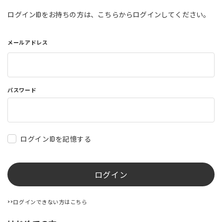
店舗を探す
ログインIDをお持ちの方は、こちらからログインしてください。
メールアドレス
コーポレートサイト
採用情報
特定商取引法に基づく表記
古物営業法に基づく表示/保険勧誘
方針
利用規約
商品レビュー利用規約
パスワード
プライバシーポリシー
返金ポリシー
カスタマーハラスメントに対する方
針
ログインIDを記憶する
ログイン
>>ログインできない方はこちら