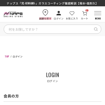
ナップス「究-KIWAMI-」ガラスコーティング徹底解説【撥水×高耐久】
0
店舗を探す
ログイン
お気に入り
カート
MENU
HOME
カテゴリから探す
TOP
ログイン
ブランドから探す
LOGIN
特集記事
ログイン
ナップスメンバーズ
会員の方