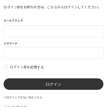
店舗を探す
ログインIDをお持ちの方は、こちらからログインしてください。
メールアドレス
コーポレートサイト
採用情報
特定商取引法に基づく表記
古物営業法に基づく表示/保険勧誘
方針
利用規約
商品レビュー利用規約
パスワード
プライバシーポリシー
返金ポリシー
カスタマーハラスメントに対する方
針
ログインIDを記憶する
ログイン
>>ログインできない方はこちら