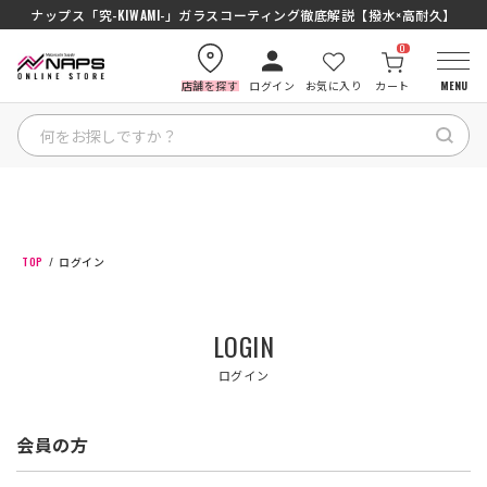
ナップス「究-KIWAMI-」ガラスコーティング徹底解説【撥水×高耐久】
0
店舗を探す
ログイン
お気に入り
カート
MENU
HOME
カテゴリから探す
TOP
ログイン
ブランドから探す
LOGIN
特集記事
ログイン
ナップスメンバーズ
会員の方