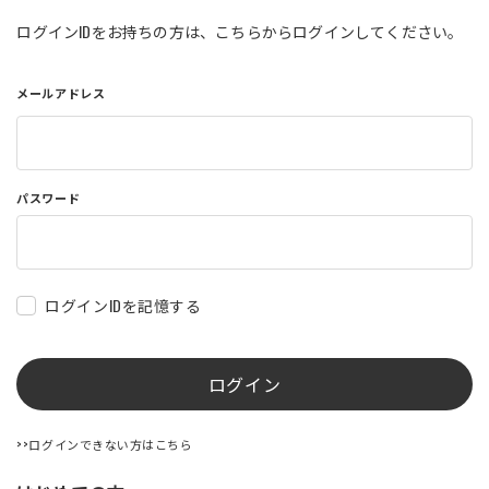
店舗を探す
ログインIDをお持ちの方は、こちらからログインしてください。
メールアドレス
コーポレートサイト
採用情報
特定商取引法に基づく表記
古物営業法に基づく表示/保険勧誘
方針
利用規約
商品レビュー利用規約
パスワード
プライバシーポリシー
返金ポリシー
カスタマーハラスメントに対する方
針
ログインIDを記憶する
ログイン
>>ログインできない方はこちら