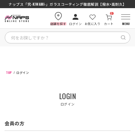
ナップス「究-KIWAMI-」ガラスコーティング徹底解説【撥水×高耐久】
0
店舗を探す
ログイン
お気に入り
カート
MENU
HOME
カテゴリから探す
TOP
ログイン
ブランドから探す
LOGIN
特集記事
ログイン
ナップスメンバーズ
会員の方