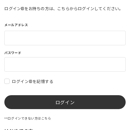
店舗を探す
ログインIDをお持ちの方は、こちらからログインしてください。
メールアドレス
コーポレートサイト
採用情報
特定商取引法に基づく表記
古物営業法に基づく表示/保険勧誘
方針
利用規約
商品レビュー利用規約
パスワード
プライバシーポリシー
返金ポリシー
カスタマーハラスメントに対する方
針
ログインIDを記憶する
ログイン
>>ログインできない方はこちら