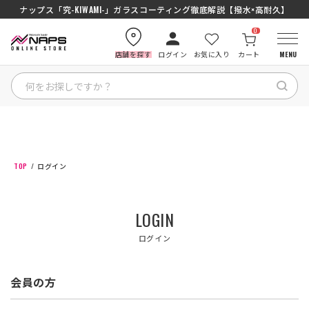
ナップス「究-KIWAMI-」ガラスコーティング徹底解説【撥水×高耐久】
0
店舗を探す
ログイン
お気に入り
カート
MENU
HOME
カテゴリから探す
TOP
ログイン
ブランドから探す
LOGIN
特集記事
ログイン
ナップスメンバーズ
会員の方