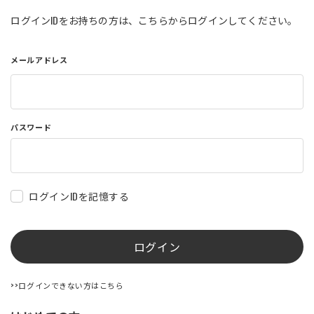
店舗を探す
ログインIDをお持ちの方は、こちらからログインしてください。
メールアドレス
コーポレートサイト
採用情報
特定商取引法に基づく表記
古物営業法に基づく表示/保険勧誘
方針
利用規約
商品レビュー利用規約
パスワード
プライバシーポリシー
返金ポリシー
カスタマーハラスメントに対する方
針
ログインIDを記憶する
ログイン
>>ログインできない方はこちら