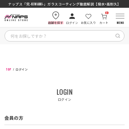
ナップス「究-KIWAMI-」ガラスコーティング徹底解説【撥水×高耐久】
0
店舗を探す
ログイン
お気に入り
カート
MENU
HOME
カテゴリから探す
TOP
ログイン
ブランドから探す
LOGIN
特集記事
ログイン
ナップスメンバーズ
会員の方