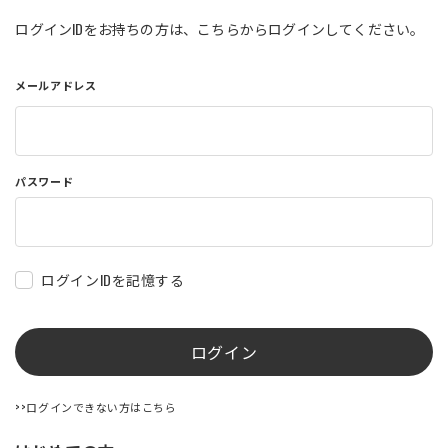
店舗を探す
ログインIDをお持ちの方は、こちらからログインしてください。
メールアドレス
コーポレートサイト
採用情報
特定商取引法に基づく表記
古物営業法に基づく表示/保険勧誘
方針
利用規約
商品レビュー利用規約
パスワード
プライバシーポリシー
返金ポリシー
カスタマーハラスメントに対する方
針
ログインIDを記憶する
ログイン
>>ログインできない方はこちら