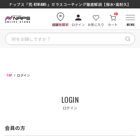
ナップス「究-KIWAMI-」ガラスコーティング徹底解説【撥水×高耐久】
0
店舗を探す
ログイン
お気に入り
カート
MENU
HOME
カテゴリから探す
TOP
ログイン
ブランドから探す
LOGIN
特集記事
ログイン
ナップスメンバーズ
会員の方