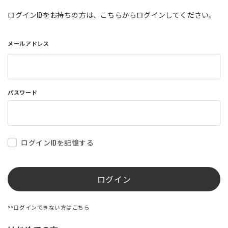
店舗を探す
ログインIDをお持ちの方は、こちらからログインしてください。
メールアドレス
コーポレートサイト
採用情報
特定商取引法に基づく表記
古物営業法に基づく表示/保険勧誘
方針
利用規約
商品レビュー利用規約
パスワード
プライバシーポリシー
返金ポリシー
カスタマーハラスメントに対する方
針
ログインIDを記憶する
ログイン
>>ログインできない方はこちら