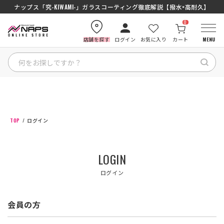
ナップス「究-KIWAMI-」ガラスコーティング徹底解説【撥水×高耐久】
0
店舗を探す
ログイン
お気に入り
カート
MENU
HOME
カテゴリから探す
TOP
ログイン
ブランドから探す
LOGIN
特集記事
ログイン
ナップスメンバーズ
会員の方