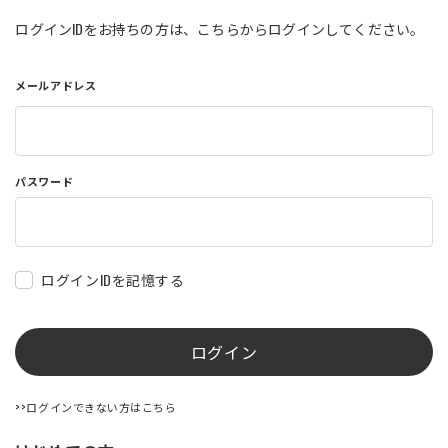
店舗を探す
ログインIDをお持ちの方は、こちらからログインしてください。
メールアドレス
コーポレートサイト
採用情報
特定商取引法に基づく表記
古物営業法に基づく表示/保険勧誘
方針
利用規約
商品レビュー利用規約
パスワード
プライバシーポリシー
返金ポリシー
カスタマーハラスメントに対する方
針
ログインIDを記憶する
ログイン
>>ログインできない方はこちら