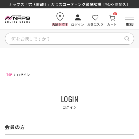
ナップス「究-KIWAMI-」ガラスコーティング徹底解説【撥水×高耐久】
0
店舗を探す
ログイン
お気に入り
カート
MENU
HOME
カテゴリから探す
TOP
ログイン
ブランドから探す
LOGIN
特集記事
ログイン
ナップスメンバーズ
会員の方