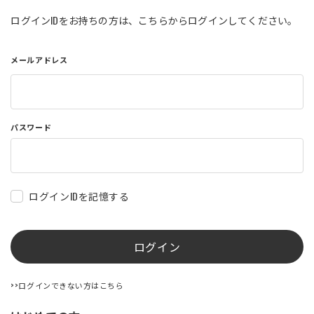
店舗を探す
ログインIDをお持ちの方は、こちらからログインしてください。
メールアドレス
コーポレートサイト
採用情報
特定商取引法に基づく表記
古物営業法に基づく表示/保険勧誘
方針
利用規約
商品レビュー利用規約
パスワード
プライバシーポリシー
返金ポリシー
カスタマーハラスメントに対する方
針
ログインIDを記憶する
ログイン
>>ログインできない方はこちら