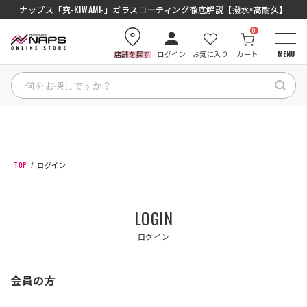
ナップス「究-KIWAMI-」ガラスコーティング徹底解説【撥水×高耐久】
0
店舗を探す
ログイン
お気に入り
カート
MENU
HOME
カテゴリから探す
TOP
ログイン
ブランドから探す
LOGIN
特集記事
ログイン
ナップスメンバーズ
会員の方