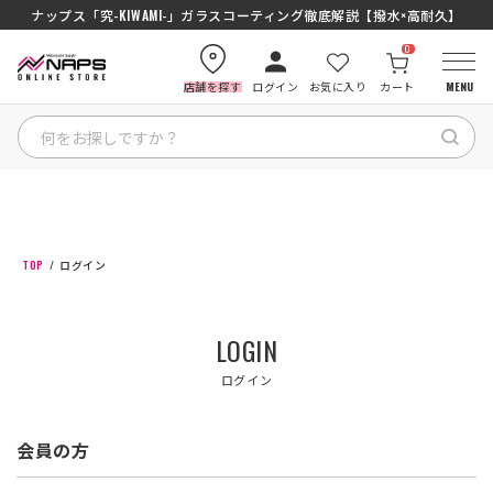
ナップス「究-KIWAMI-」ガラスコーティング徹底解説【撥水×高耐久】
0
店舗を探す
ログイン
お気に入り
カート
MENU
HOME
カテゴリから探す
TOP
ログイン
ブランドから探す
LOGIN
特集記事
ログイン
ナップスメンバーズ
会員の方