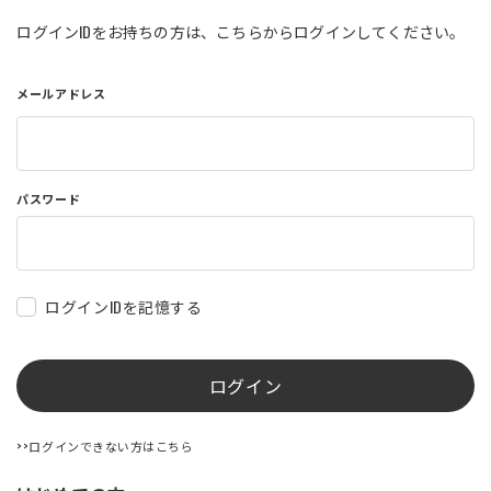
店舗を探す
ログインIDをお持ちの方は、こちらからログインしてください。
メールアドレス
コーポレートサイト
採用情報
特定商取引法に基づく表記
古物営業法に基づく表示/保険勧誘
方針
利用規約
商品レビュー利用規約
パスワード
プライバシーポリシー
返金ポリシー
カスタマーハラスメントに対する方
針
ログインIDを記憶する
ログイン
>>ログインできない方はこちら