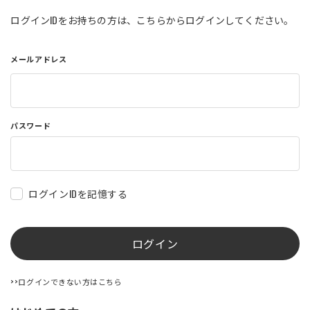
店舗を探す
ログインIDをお持ちの方は、こちらからログインしてください。
メールアドレス
コーポレートサイト
採用情報
特定商取引法に基づく表記
古物営業法に基づく表示/保険勧誘
方針
利用規約
商品レビュー利用規約
パスワード
プライバシーポリシー
返金ポリシー
カスタマーハラスメントに対する方
針
ログインIDを記憶する
ログイン
>>ログインできない方はこちら