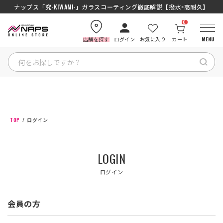
ナップス「究-KIWAMI-」ガラスコーティング徹底解説【撥水×高耐久】
0
店舗を探す
ログイン
お気に入り
カート
MENU
HOME
カテゴリから探す
TOP
ログイン
ブランドから探す
LOGIN
特集記事
ログイン
ナップスメンバーズ
会員の方