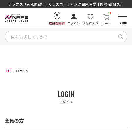
ナップス「究-KIWAMI-」ガラスコーティング徹底解説【撥水×高耐久】
0
店舗を探す
ログイン
お気に入り
カート
MENU
HOME
カテゴリから探す
TOP
ログイン
ブランドから探す
LOGIN
特集記事
ログイン
ナップスメンバーズ
会員の方