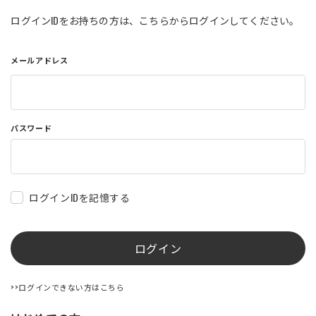
店舗を探す
ログインIDをお持ちの方は、こちらからログインしてください。
メールアドレス
コーポレートサイト
採用情報
特定商取引法に基づく表記
古物営業法に基づく表示/保険勧誘
方針
利用規約
商品レビュー利用規約
パスワード
プライバシーポリシー
返金ポリシー
カスタマーハラスメントに対する方
針
ログインIDを記憶する
ログイン
>>ログインできない方はこちら