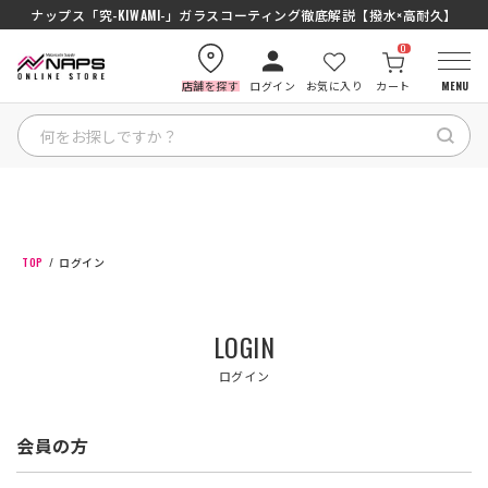
ナップス「究-KIWAMI-」ガラスコーティング徹底解説【撥水×高耐久】
0
店舗を探す
ログイン
お気に入り
カート
MENU
HOME
カテゴリから探す
TOP
ログイン
ブランドから探す
LOGIN
特集記事
ログイン
ナップスメンバーズ
会員の方