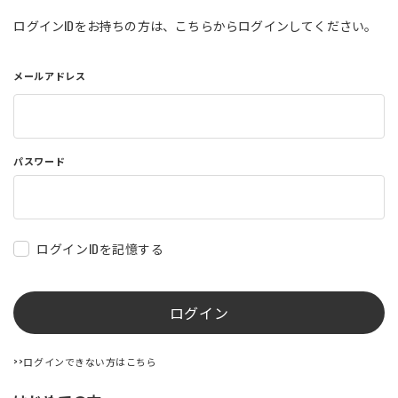
店舗を探す
ログインIDをお持ちの方は、こちらからログインしてください。
メールアドレス
コーポレートサイト
採用情報
特定商取引法に基づく表記
古物営業法に基づく表示/保険勧誘
方針
利用規約
商品レビュー利用規約
パスワード
プライバシーポリシー
返金ポリシー
カスタマーハラスメントに対する方
針
ログインIDを記憶する
ログイン
>>ログインできない方はこちら