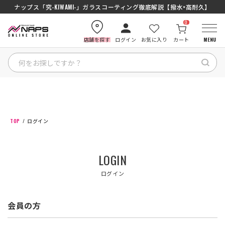
ナップス「究-KIWAMI-」ガラスコーティング徹底解説【撥水×高耐久】
0
店舗を探す
ログイン
お気に入り
カート
MENU
HOME
カテゴリから探す
TOP
ログイン
ブランドから探す
LOGIN
特集記事
ログイン
ナップスメンバーズ
会員の方