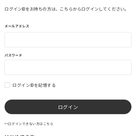
店舗を探す
ログインIDをお持ちの方は、こちらからログインしてください。
メールアドレス
コーポレートサイト
採用情報
特定商取引法に基づく表記
古物営業法に基づく表示/保険勧誘
方針
利用規約
商品レビュー利用規約
パスワード
プライバシーポリシー
返金ポリシー
カスタマーハラスメントに対する方
針
ログインIDを記憶する
ログイン
>>ログインできない方はこちら