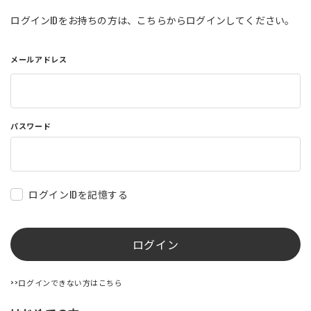
店舗を探す
ログインIDをお持ちの方は、こちらからログインしてください。
メールアドレス
コーポレートサイト
採用情報
特定商取引法に基づく表記
古物営業法に基づく表示/保険勧誘
方針
利用規約
商品レビュー利用規約
パスワード
プライバシーポリシー
返金ポリシー
カスタマーハラスメントに対する方
針
ログインIDを記憶する
ログイン
>>ログインできない方はこちら