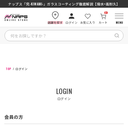
ナップス「究-KIWAMI-」ガラスコーティング徹底解説【撥水×高耐久】
0
店舗を探す
ログイン
お気に入り
カート
MENU
HOME
カテゴリから探す
TOP
ログイン
ブランドから探す
LOGIN
特集記事
ログイン
ナップスメンバーズ
会員の方