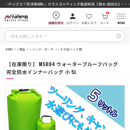
SENA J30/J10を徹底比較｜コスパ最強インカムはどっち？初心者にもおす
ナップス「究-KIWAMI-」ガラスコーティング徹底解説【撥水×高耐久】
0
店舗を探す
ログイン
お気に入り
カート
MENU
HOME
»
用品
»
バッグ・ポーチ
»
その他バッグ類
HOME
【在庫限り】 MSB04 ウォータープルーフバッグ
カテゴリから探す
完全防水インナーバッグ 小 5L
ブランドから探す
特集記事
ナップスメンバーズ