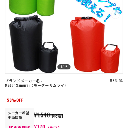
店舗を探す
>
>
コーポレートサイト
採用情報
特定商取引法に基づく表記
古物営業法に基づく表示/保険勧誘
方針
利用規約
商品レビュー利用規約
プライバシーポリシー
返金ポリシー
カスタマーハラスメントに対する方
針
1
/
2
ブランドメーカー名：
MSB-04
Motor Samurai
モーターサムライ
50%OFF
メーカー
希望
¥1,540
(税込)
小売価格
¥770
EC販売価格
（税込）