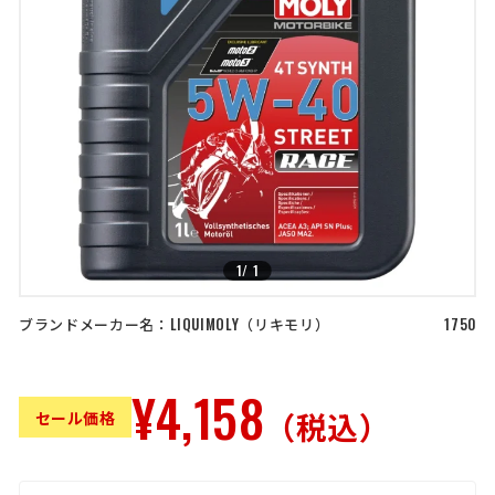
店舗を探す
>
>
コーポレートサイト
採用情報
特定商取引法に基づく表記
古物営業法に基づく表示/保険勧誘
方針
利用規約
商品レビュー利用規約
プライバシーポリシー
返金ポリシー
カスタマーハラスメントに対する方
針
1
/
1
ブランドメーカー名：
LIQUIMOLY
リキモリ
1750
¥4,158
（税込）
セール価格