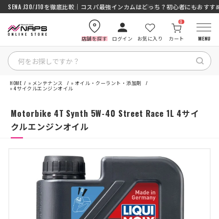
SENA J30/J10を徹底比較｜コスパ最強インカムはどっち？初心者にもおす
ナップス「究-KIWAMI-」ガラスコーティング徹底解説【撥水×高耐久】
0
店舗を探す
ログイン
お気に入り
カート
MENU
HOME
»
メンテナンス
»
オイル・クーラント・添加剤
HOME
»
4サイクルエンジンオイル
Motorbike 4T Synth 5W-40 Street Race 1L 4サイ
カテゴリから探す
クルエンジンオイル
ブランドから探す
特集記事
ナップスメンバーズ