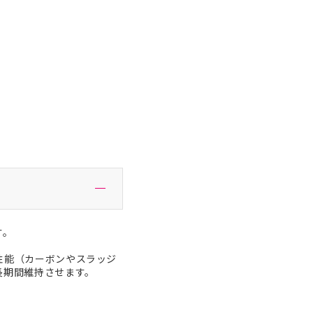
す。
性能（カーボンやスラッジ
長期間維持させます。