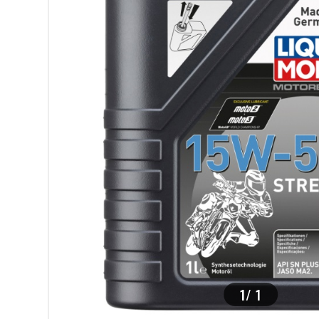
>
1
/
1