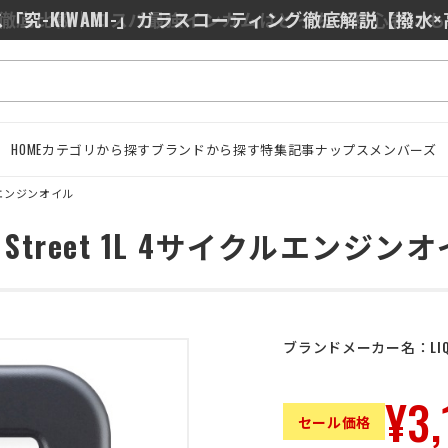
0/J10を徹底比較｜コスパ最強インカムはどっち？初心者に
「究-KIWAMI-」ガラスコーティング徹底解説【撥水
HOME
カテゴリから探す
ブランドから探す
特集記事
ナップスメンバーズ
エンジンオイル
5W-50 Street 1L 4サイクルエンジン
ブランドメーカー名：
LI
¥3,
セール価格