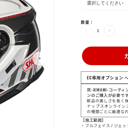
数量：
>
EC専用オプション
ヘ
究-KIWAMI-コー
ンのご購入が必要で
新品の美しさを長く
ナップスオンライン
の種類ごとに最適な
【施工範囲】
・フルフェイス / ジェッ