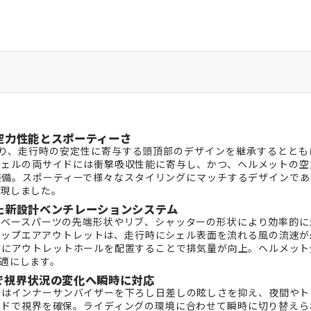
空力性能とスポーティーさ
徴であり、走行時の安定性に寄与する頭頂部のデザインを継承するとと
シェルの両サイドには衝撃吸収性能に寄与し、かつ、ヘルメットの空
装備。スポーティーで様々なスタイリングにマッチするデザインであ
実現しました。
た新設計ベンチレーションシステム
はベースパーツの先端形状やリブ、シャッターの形状により効率的に
トップエアアウトレットは、走行時にシェル表面を流れる風の流速が
方にアウトレットホールを配置することで排気量が向上。ヘルメット
適にします。
で視界状況の変化へ瞬時に対応
ではインナーサンバイザーを下ろし日差しの眩しさを抑え、夜間やト
ルドで視界を確保。ライディングの環境に合わせて瞬時に切り替えら