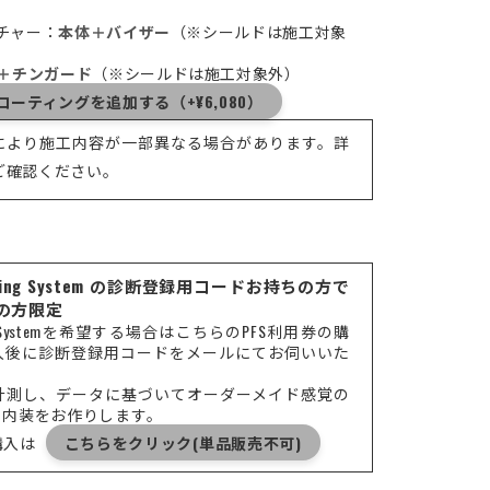
ンチャー：
本体＋バイザー
（※シールドは施工対象
＋チンガード
（※シールドは施工対象外）
ーティングを追加する（+¥6,080）
により施工内容が一部異なる場合があります。詳
ご確認ください。
l Fitting System の診断登録用コードお持ちの方で
済の方限定
Fitting Systemを希望する場合はこちらのPFS利用券の購
入後に診断登録用コードをメールにてお伺いいた
計測し、データに基づいてオーダーメイド感覚の
る内装をお作りします。
の購入は
こちらをクリック(単品販売不可)