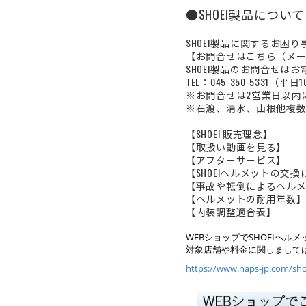
●SHOEI製品について
SHOEI製品に関するお困
【お問合せはこちら（メ
SHOEI製品のお問合せは
TEL：045-350-5331（平日
※お問合せは2営業日以内
※石渡、清水、山根他複数
【SHOEI 販売理念】
【取扱い動画を見る】
【アフターサービス】
【SHOEIヘルメットの交
【事故や転倒によるヘル
【ヘルメットの耐用年数
【内装調整適合表】
WEBショップでSHOEIヘ
対象店舗や料金に関しまして
https://www.naps-jp.com/sho