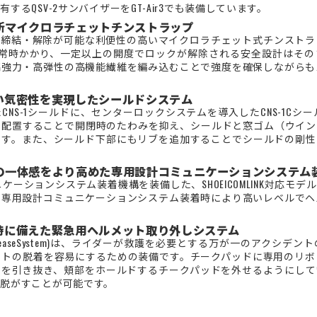
するQSV-2サンバイザーをGT-Air3でも装備しています。
新マイクロラチェットチンストラップ
ま締結・解除が可能な利便性の高いマイクロラチェット式チンストラ
が常時かかり、一定以上の開度でロックが解除される安全設計はその
高強力・高弾性の高機能繊維を編み込むことで強度を確保しながらも
い気密性を実現したシールドシステム
NS-1シールドに、センターロックシステムを導入したCNS-1Cシールド
に配置することで開閉時のたわみを抑え、シールドと窓ゴム（ウイン
ます。また、シールド下部にもリブを追加することでシールドの剛性
の一体感をより高めた専用設計コミュニケーションシステム
ュニケーションシステム装着機構を装備した、SHOEICOMLINK対応
、専用設計コミュニケーションシステム装着時により高いレベルでヘ
時に備えた緊急用ヘルメット取り外しシステム
cy Quick ReleaseSystem)は、ライダーが救護を必要とする万が一のア
ットの脱着を容易にするための装備です。チークパッドに専用のリボ
ドを引き抜き、頬部をホールドするチークパッドを外せるようにして
脱がすことが可能です。