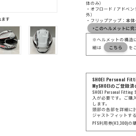
体のみ）
・オフロード / アドベ
外）
れます
・フリップアップ：
本体
>このヘルメットに究コ
※ヘルメットの構造
細は
こちら
を
SHOEI Persona
MySHOEIのご登録
SHOEI Personal 
入が必要です。ご購
します。
頭部の各部を詳細に
ジャストフィットす
PFS利用券(¥3,300)