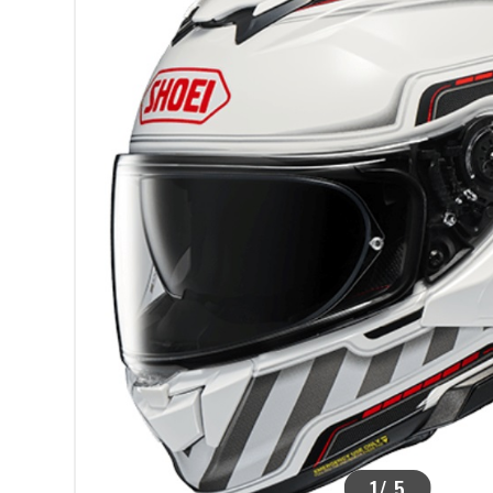
>
1
/
5