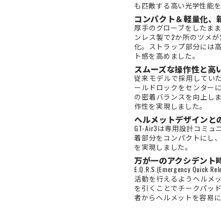
も匹敵する高い光学性能を有
コンパクト＆軽量化、
厚手のグローブをしたま
ンレス製で2か所のツメ
化。ストラップ部分には
ト感を高めました。
スムーズな操作性と高
従来モデルで採用していたC
ールドロックをセンター
の密着バランスを向上し
作性を実現しました。
ヘルメットデザインと
GT-Air3は専用設計コミ
着部分をコンパクトにし
を実現しました。
万が一のアクシデント
E.Q.R.S.(Emergen
活動を行えるようヘルメ
を引くことでチークパッ
者からヘルメットを容易に