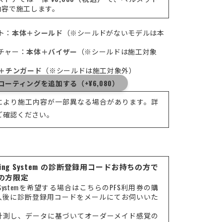
内容で施工します。
ト：
本体＋シールド
（※シールドがないモデルは本
ンチャー：
本体＋バイザー
（※シールドは施工対象
＋チンガード
（※シールドは施工対象外）
ーティングを追加する（+¥6,080）
により施工内容が一部異なる場合があります。詳
ご確認ください。
l Fitting System の診断登録用コードお持ちの方で
済の方限定
Fitting Systemを希望する場合はこちらのPFS利用券の購
入後に診断登録用コードをメールにてお伺いいた
計測し、データに基づいてオーダーメイド感覚の