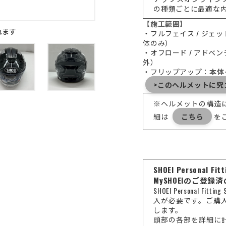
の種類ごとに最適な
【施工範囲】
れます
・フルフェイス / ジェッ
体のみ）
・オフロード / アドベ
外）
・フリップアップ：
本体
>このヘルメットに究コ
※ヘルメットの構造
細は
こちら
を
SHOEI Persona
MySHOEIのご登録
SHOEI Personal 
入が必要です。ご購
します。
頭部の各部を詳細に