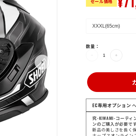
¥71
セール価格
数量：
>
EC専用オプション
ヘ
究-KIWAMI-コー
ンのご購入が必要で
新品の美しさを長く
ナップスオンライン