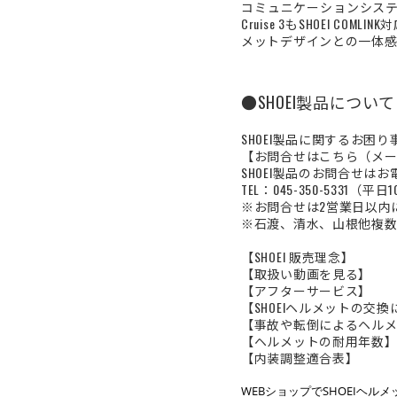
コミュニケーションシステム
Cruise 3もSHOEI
メットデザインとの一体感
●SHOEI製品について
SHOEI製品に関するお困
【お問合せはこちら（メ
SHOEI製品のお問合せは
TEL：045-350-5331（平日
※お問合せは2営業日以内
※石渡、清水、山根他複数
【SHOEI 販売理念】
【取扱い動画を見る】
【アフターサービス】
【SHOEIヘルメットの交
【事故や転倒によるヘル
【ヘルメットの耐用年数
【内装調整適合表】
WEBショップでSHOEIヘ