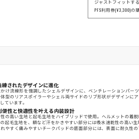
ジャストフィットす
PFS利用券(¥3,300)
洗練されたデザインに進化
にかけ流線形を強調したシェルデザインに、ベンチレーションパーツ
一体型のリアスポイラーやシェル両サイドのリブ形状がデザインにア
しています。
利便性と快適性を叶える内装設計
乾性の高い生地と起毛生地をハイブリッドで使用。ヘルメットの着脱
の起毛生地を、額など汗をかきやすい部分には吸水速乾性の高い生
汚れやすく痛みやすいチークパッドの底面部分には、表面に耐久性の