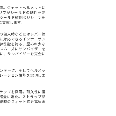
装備。ジェットヘルメットに
リブがシールドの剛性を高
、シールド微開ポジションを
に貢献します。
の侵入時などにはレバー操
に対応できるインナーサン
い光学性能を誇る、歪みの少な
スムーズにサンバイザーを
うに、サンバイザーを完全に
アインテーク、そしてヘルメッ
レーション性能を実現しま
ラップを採用。耐久性に優
軽量に進化。ストラップ部
結時のフィット感を高めま