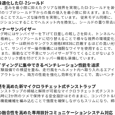
適化したCJ-2シールド
、歪みを最小限に抑えたクリアな視界を実現したCJ-2シールドを
部のリブがシールド下からの風の侵入を最小限に抑えます。また、
ることでスムーズな操作性を実現しています。 従来モデル同様に
ポジションにすることでヘルメット内を換気し、シールドの曇り除去
ンナーサンバイザー
ング時にはサンバイザーを下げて日差しの眩しさを抑え、トンネルへ
を格納し、クリアシールドに切り替えることで様々な視界の環境変化
2サンバイザーは欧州のサングラス規格EN1836に匹敵するほどの高
そして、サンバイザー操作機構には強靭なワイヤを使用することで、
 また、振動などで不意にサンバイザーが下りてくることがないよ
作にクリック感を付けてストッパー機能も装備しています。
イディングに集中できるベンチレーション性能を追求
大型風洞実験設備での検証を重ね、走行風をヘルメット内へ取り入れるエ
アアウトレット、両方の性能を強化し効率化することで、高いベンチ
感を高めた新マイクロラチェット式チンストラップ
チンストラップの締結と解除が可能なマイクロラチェット式チンスト
結時に2か所のツメで保持する安全設計はそのままに、コンパクト＆
高機能繊維を編み込むことで強度を確保しながらもスリムになり、締
の融合性を高めた専用設計コミュニケーションシステム対応