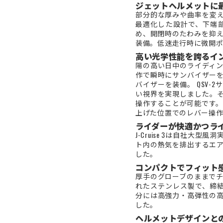
ジェットヘルメットに最
部分的な厚みや曲率を変え
最適化した設計で、下端
め、開閉時のたわみを抑え
装備。低速走行時に微開
高い光学性能を誇るイ
陽の高い日中のライディ
作で瞬時にサンバイザー
バイザーを装備。 QSV-
い視界を実現しました。
操作することが可能です。
上げた位置でのレバー操
ライダーが快適かつラ
J-Cruise 3は自社
ト内の熱気を排出するエ
した。
コンパクトでフィット
厚手のグローブのままで
れたステンレス製で、締
分には高強力・高弾性の
した。
ヘルメットデザインと