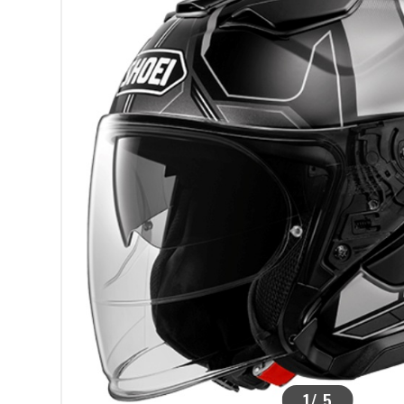
>
1
/
5