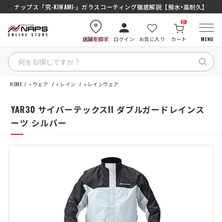
SENA J30/J10を徹底比較｜コスパ最強インカムはどっち？初心者にもおす
ナップス「究-KIWAMI-」ガラスコーティング徹底解説【撥水×高耐久】
0
店舗を探す
ログイン
お気に入り
カート
MENU
HOME
»
ウェア
»
レイン
»
レインウェア
HOME
YAR30 サイバーテックスII ダブルガードレインス
カテゴリから探す
ーツ シルバー
ブランドから探す
特集記事
ナップスメンバーズ