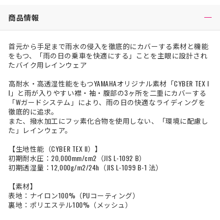
商品情報
首元から手足まで雨水の侵入を徹底的にカバーする素材と機能
をもつ、「雨の日の乗車を快適にする」ことを主眼に設計され
たバイク用レインウェア
高耐水・高透湿性能をもつYAMAHAオリジナル素材「CYBER TEX I
I」と雨が入りやすい襟・袖・腹部の3ヶ所を二重にカバーする
「Wガードシステム」により、雨の日の快適なライディングを
徹底的に追求。
また、撥水加工にフッ素化合物を使用しない、「環境に配慮し
た」レインウェア。
【生地性能（CYBER TEX II）】
初期耐水圧：20,000mm/cm2（JIS L-1092 B）
初期透湿量：12,000g/m2/24h（JIS L-1099 B-1 法）
【素材】
表地：ナイロン100%（PUコーティング）
裏地：ポリエステル100%（メッシュ）