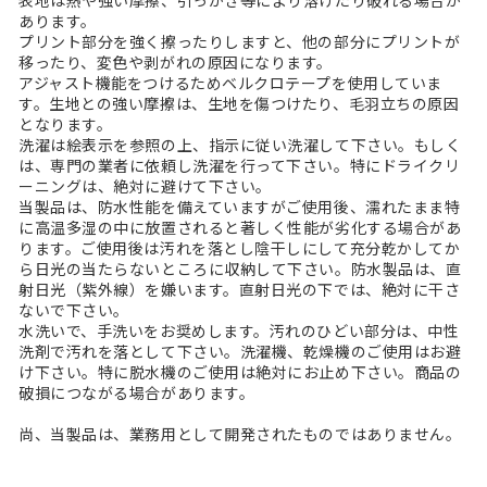
あります。
プリント部分を強く擦ったりしますと、他の部分にプリントが
移ったり、変色や剥がれの原因になります。
アジャスト機能をつけるためベルクロテープを使用していま
す。生地との強い摩擦は、生地を傷つけたり、毛羽立ちの原因
となります。
洗濯は絵表示を参照の上、指示に従い洗濯して下さい。もしく
は、専門の業者に依頼し洗濯を行って下さい。特にドライクリ
ーニングは、絶対に避けて下さい。
当製品は、防水性能を備えていますがご使用後、濡れたまま特
に高温多湿の中に放置されると著しく性能が劣化する場合があ
ります。ご使用後は汚れを落とし陰干しにして充分乾かしてか
ら日光の当たらないところに収納して下さい。防水製品は、直
射日光（紫外線）を嫌います。直射日光の下では、絶対に干さ
ないで下さい。
水洗いで、手洗いをお奨めします。汚れのひどい部分は、中性
洗剤で汚れを落として下さい。洗濯機、乾燥機のご使用はお避
け下さい。特に脱水機のご使用は絶対にお止め下さい。商品の
破損につながる場合があります。
尚、当製品は、業務用として開発されたものではありません。