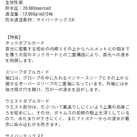
生地性能
耐水圧：20,000mm/cm2
透湿量：12,000g/m2/24h
防水透湿素材：サイバーテックスII
【特長】
ネックダブルガード
首元に密着する短めの内襟とその上からヘルメットとの間まで
を覆う大型のネックガードとの二重構造により、首元への浸水
を防御します。
スリーブダブルガード
袖口は、グローブの中に入れるインナースリーブとその上から
被せるオーバースリーブの二重袖になっています。外袖には水
抜き用の穴を開け、万が一の浸水を逃がします。
ウエストダブルガード
ウエスト部分は、だぶついて裏返りしにくいよう上着の前身ご
ろを短めにし、その分、ボトムスの前側の股上を深くしている
ので、水たまりができにくく、またファスナーからの浸水が着
衣に染み込むのを防ぎます。
サイバーテックス2