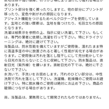
あります。
プリント部分を強く擦ったりしますと、他の部分にプリントが
移ったり、変色や剥がれの原因になります。
アジャスト機能をつけるためベルクロテープを使用していま
す。生地との強い摩擦は、生地を傷つけたり、毛羽立ちの原因
となります。
洗濯は絵表示を参照の上、指示に従い洗濯して下さい。もしく
は、専門の業者に依頼し洗濯を行って下さい。特にドライクリ
ーニングは、絶対に避けて下さい。
当製品は、防水性能を備えていますがご使用後、濡れたまま特
に高温多湿の中に放置されると著しく性能が劣化する場合があ
ります。ご使用後は汚れを落とし陰干しにして充分乾かしてか
ら日光の当たらないところに収納して下さい。防水製品は、直
射日光（紫外線）を嫌います。直射日光の下では、絶対に干さ
ないで下さい。
水洗いで、手洗いをお奨めします。汚れのひどい部分は、中性
洗剤で汚れを落として下さい。洗濯機、乾燥機のご使用はお避
け下さい。特に脱水機のご使用は絶対にお止め下さい。商品の
破損につながる場合があります。
尚、当製品は、業務用として開発されたものではありません。