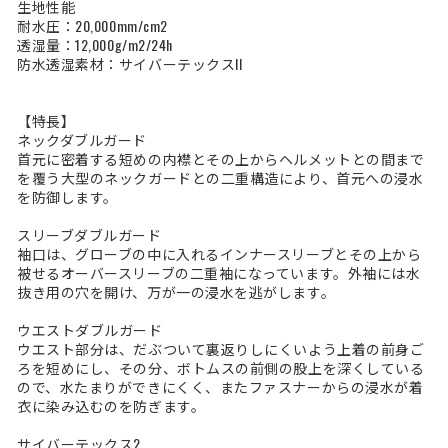
生地性能
耐水圧：20,000mm/cm2
透湿量：12,000g/m2/24h
防水透湿素材：サイバーテックスII
【特長】
ネックダブルガード
首元に密着する短めの内襟とその上からヘルメットとの間まで
を覆う大型のネックガードとの二重構造により、首元への浸水
を防御します。
スリーブダブルガード
袖口は、グローブの中に入れるインナースリーブとその上から
被せるオーバースリーブの二重袖になっています。外袖には水
抜き用の穴を開け、万が一の浸水を逃がします。
ウエストダブルガード
ウエスト部分は、だぶついて裏返りしにくいよう上着の前身ご
ろを短めにし、その分、ボトムスの前側の股上を深くしている
ので、水たまりができにくく、またファスナーからの浸水が着
衣に染み込むのを防ぎます。
サイバーテックス2