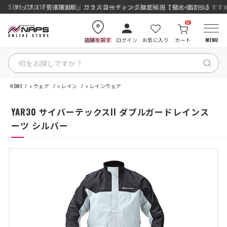
SENA J30/J10を徹底比較｜コスパ最強インカムはどっち？初心者にもおす
ナップス「究-KIWAMI-」ガラスコーティング徹底解説【撥水×高耐久】
0
店舗を探す
ログイン
お気に入り
カート
MENU
HOME
»
ウェア
»
レイン
»
レインウェア
HOME
YAR30 サイバーテックスII ダブルガードレインス
カテゴリから探す
ーツ シルバー
ブランドから探す
特集記事
ナップスメンバーズ