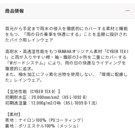
商品情報
首元から手足まで雨水の侵入を徹底的にカバーする素材と機能
をもつ、「雨の日の乗車を快適にする」ことを主眼に設計され
たバイク用レインウェア
高耐水・高透湿性能をもつYAMAHAオリジナル素材「CYBER TEX I
I」と雨が入りやすい襟・袖・腹部の3ヶ所を二重にカバーする
「Wガードシステム」により、雨の日の快適なライディングを
徹底的に追求。
また、撥水加工にフッ素化合物を使用しない、「環境に配慮し
た」レインウェア。
【生地性能（CYBER TEX II）】
初期耐水圧：20,000mm/cm2（JIS L-1092 B）
初期透湿量：12,000g/m2/24h（JIS L-1099 B-1 法）
【素材】
表地：ナイロン100%（PUコーティング）
裏地：ポリエステル100%（メッシュ）