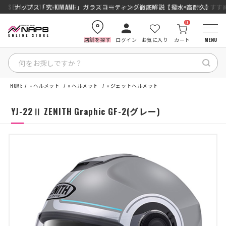
SENA J30/J10を徹底比較｜コスパ最強インカムはどっち？初心者にもおす
ナップス「究-KIWAMI-」ガラスコーティング徹底解説【撥水×高耐久】
0
店舗を探す
ログイン
お気に入り
カート
MENU
HOME
»
ヘルメット
»
ヘルメット
»
ジェットヘルメット
HOME
YJ-22Ⅱ ZENITH Graphic GF-2(グレー)
カテゴリから探す
ブランドから探す
特集記事
ナップスメンバーズ