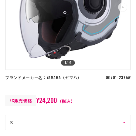
店舗を探す
>
>
コーポレートサイト
採用情報
特定商取引法に基づく表記
古物営業法に基づく表示/保険勧誘
方針
利用規約
商品レビュー利用規約
プライバシーポリシー
返金ポリシー
1
/
9
カスタマーハラスメントに対する方
針
ブランドメーカー名：
YAMAHA
ヤマハ
90791-2375W
¥24,200
EC販売価格
（税込）