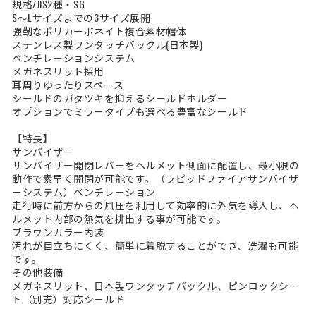
規格/JIS2種・SG
S～Lサイズまでの3サイズ展開
強靭なポリカーボネイト複合素材帽体
ステンレス製ワンタッチバックル(日本製)
ベンチレーションシステム
メガネスリット採用
耳周りゆったりスペース
シールドのガタツキを抑えるシールドホルダー
オプションでミラータイプも選べる豊富なシールド
【特長】
サンバイザー
サンバイザー開閉レバーをヘルメット側面に配置し、最小限の
動作で素早く開閉が可能です。（ラピッドファイアサンバイザ
ーシステム）ベンチレーション
走行時に前方からの風圧を利用して効率的に外気を導入し、ヘ
ルメット内部の熱気を排出する事が可能です。
ブラウンカラー内装
汚れが目立ちにくく、簡単に着脱することができ、洗濯も可能
です。
その他装備
メガネスリット、日本製ワンタッチバックル、ピンロックシー
ト（別売）対応シールド