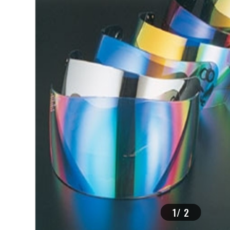
>
1
/
2