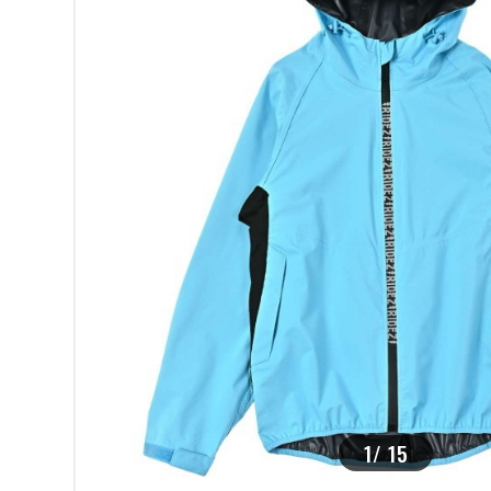
>
1
/
15