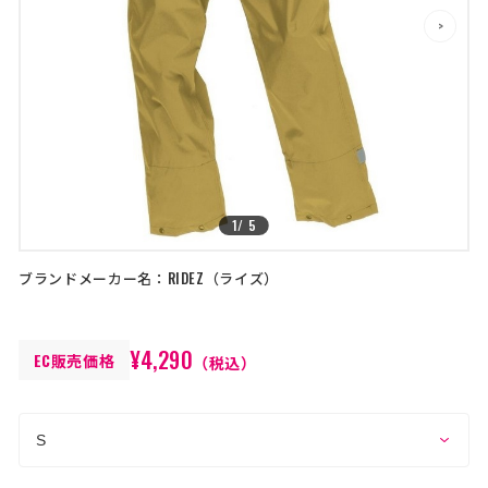
店舗を探す
>
>
コーポレートサイト
採用情報
特定商取引法に基づく表記
古物営業法に基づく表示/保険勧誘
方針
利用規約
商品レビュー利用規約
プライバシーポリシー
返金ポリシー
1
/
5
カスタマーハラスメントに対する方
針
ブランドメーカー名：
RIDEZ
ライズ
¥4,290
EC販売価格
（税込）