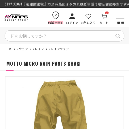
SENA J30/J10を徹底比較｜コスパ最強インカムはどっち？初心者にもおす
ナップス「究-KIWAMI-」ガラスコーティング徹底解説【撥水×高耐久】
0
店舗を探す
ログイン
お気に入り
カート
MENU
HOME
»
ウェア
»
レイン
»
レインウェア
HOME
MOTTO MICRO RAIN PANTS KHAKI
カテゴリから探す
ブランドから探す
特集記事
ナップスメンバーズ