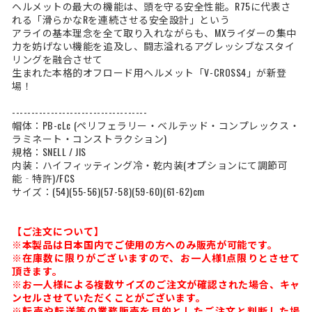
ヘルメットの最大の機能は、頭を守る安全性能。R75に代表さ
れる「滑らかなRを連続させる安全設計」という
アライの基本理念を全て取り入れながらも、MXライダーの集中
力を妨げない機能を追及し、闘志溢れるアグレッシブなスタイ
リングを融合させて
生まれた本格的オフロード用ヘルメット「V-CROSS4」が新登
場！
-----------------------------------
帽体：PB-cLc (ペリフェラリー・ベルテッド・コンプレックス・
ラミネート・コンストラクション)
規格：SNELL / JIS
内装：ハイフィッティング冷・乾内装(オプションにて調節可
能‐特許)/FCS
サイズ：(54)(55-56)(57-58)(59-60)(61-62)cm
【ご注文について】
※本製品は日本国内でご使用の方へのみ販売が可能です。
※在庫数に限りがございますので、お一人様1点限りとさせて
頂きます。
※お一人様による複数サイズのご注文が確認された場合、キャ
ンセルさせていただくことがございます。
※転売や転送等の業務販売を目的としたご注文と判断した場