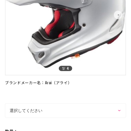
店舗を探す
>
>
コーポレートサイト
採用情報
特定商取引法に基づく表記
古物営業法に基づく表示/保険勧誘
方針
利用規約
商品レビュー利用規約
プライバシーポリシー
返金ポリシー
カスタマーハラスメントに対する方
針
1
/
4
ブランドメーカー名：
Arai
アライ