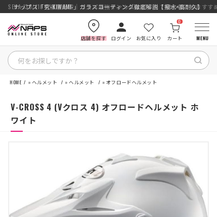
SENA J30/J10を徹底比較｜コスパ最強インカムはどっち？初心者にもおす
ナップス「究-KIWAMI-」ガラスコーティング徹底解説【撥水×高耐久】
0
店舗を探す
ログイン
お気に入り
カート
MENU
HOME
»
ヘルメット
»
ヘルメット
»
オフロードヘルメット
HOME
V-CROSS 4 (Vクロス 4) オフロードヘルメット ホ
カテゴリから探す
ワイト
ブランドから探す
特集記事
ナップスメンバーズ