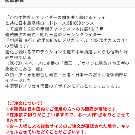
「かわす性能」でライダーの頭を護り続けるアライ
と共に日本最高峰ロードレースJSB1000クラス
にて通算１２回の年間チャンピオン＆鈴鹿8耐３年
連続優勝の最強・絶対王者のレーシングライダー
『中須賀 克行』選手のNEWレプリカモデル〈RX-7Xナカスガ４〉
の登場です。
進化し続けるプロテクション性能で中須賀選手からも信頼と好
評を得ている
〈RX-7X〉をベースに定番の「目玉」デザインに勇敢さや王者の
象徴でもある「虎」
の顔・爪・牙を融合し最強・王者・日本一の富士山を後頭部に
イメージした
中須賀レプリカ４代目のデザインモデルとなっております。
【ご注文について】
※本製品は日本国内でご使用の方へのみ販売が可能です。
※在庫数に限りがございますので、お一人様1点限りとさせて
頂きます。
※お一人様による複数サイズのご注文が確認された場合、キャ
ンセルさせていただくことがございます。