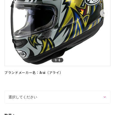
店舗を探す
>
>
コーポレートサイト
採用情報
特定商取引法に基づく表記
古物営業法に基づく表示/保険勧誘
方針
利用規約
商品レビュー利用規約
プライバシーポリシー
返金ポリシー
カスタマーハラスメントに対する方
針
1
/
6
ブランドメーカー名：
Arai
アライ