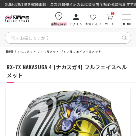
SENA J30/J10を徹底比較｜コスパ最強インカムはどっち？初心者にもおす
ナップス「究-KIWAMI-」ガラスコーティング徹底解説【撥水×高耐久】
0
店舗を探す
ログイン
お気に入り
カート
MENU
HOME
»
ヘルメット
»
ヘルメット
»
フルフェイスヘルメット
HOME
RX-7X NAKASUGA 4 (ナカスガ4) フルフェイスヘル
カテゴリから探す
メット
ブランドから探す
特集記事
ナップスメンバーズ