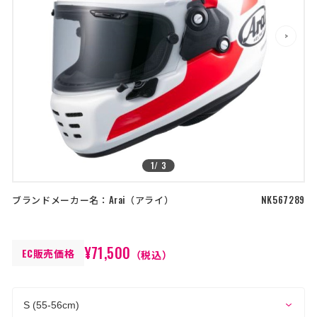
店舗を探す
>
>
コーポレートサイト
採用情報
特定商取引法に基づく表記
古物営業法に基づく表示/保険勧誘
方針
利用規約
商品レビュー利用規約
プライバシーポリシー
返金ポリシー
カスタマーハラスメントに対する方
針
1
/
3
ブランドメーカー名：
Arai
アライ
NK567289
¥71,500
EC販売価格
（税込）