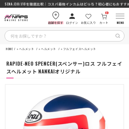
SENA J30/J10を徹底比較｜コスパ最強インカムはどっち？初心者にもおす
0
店舗を探す
ログイン
お気に入り
カート
MENU
HOME
»
ヘルメット
»
ヘルメット
»
フルフェイスヘルメット
HOME
RAPIDE-NEO SPENCER(スペンサー)ロス フルフェイ
カテゴリから探す
スヘルメット NANKAIオリジナル
ブランドから探す
特集記事
ナップスメンバーズ