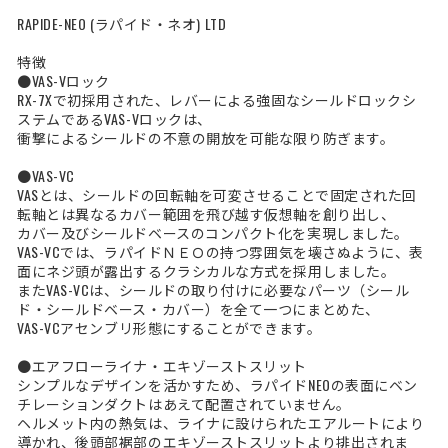
RAPIDE-NEO (ラパイド・ネオ) LTD
特徴
●VAS-Vロック
RX-7Xで初採用された、レバーによる強固なシールドロックシ
ステムであるVAS-Vロックは、
衝撃によるシールドの不意の開放を可能な限り防ぎます。
●VAS-VC
VASとは、シールドの回転軸を可変させることで固定された回
転軸とは異なるカバー範囲を飛び越す仮想軸を創り出し、
カバー及びシールドベースのコンパクト化を実現しました。
VAS-VCでは、ラパイドＮＥＯの持つ雰囲気を壊さぬように、表
面にネジ頭が露出するクラシカルな方式を採用しました。
またVAS-VCは、シールドの取り付けに必要なパーツ（シール
ド・シールドベース・カバー）を全て一つにまとめた、
VAS-VCアセンブリ形態にすることができます。
●エアフローライナ・エキゾーストスリット
シンプルなデザインを活かすため、ラパイドNEOの表面にベン
チレーションダクトはあえて配置されていません。
ヘルメット内の熱気は、ライナに設けられたエアルートにより
導かれ、後頭部裾部のエキゾーストスリットより排出されま