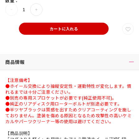
数量：
カートに入れる
商品情報
【注意備考】
●ホイール交換により操縦安定性・運動特性が変化します。慣
れるまでは十分ご注意ください。
●別売の専用スプロケットが必要です(純正使用不可)。
●純正のリアディスク用ローターボルトが別途必要です。
●半ツヤブラックは質感を出すためクリアコーティングを施し
ておりません。塗装を傷める原因となるため攻撃性の高いケミ
カルやパーツクリーナー等の使用は避けてください。
【商品説明】
「マグよりも軽く」を目指したアルミ鍛造ホイール"TYPE-SB