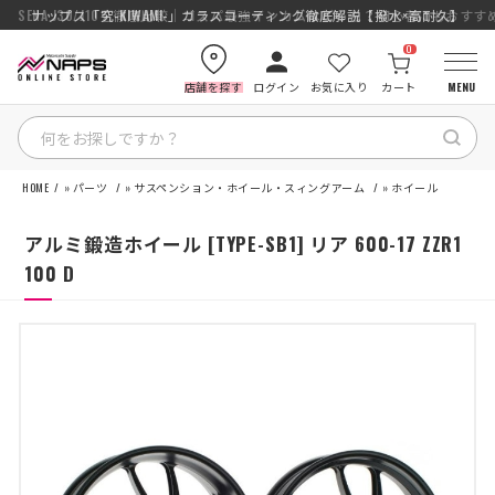
SENA J30/J10を徹底比較｜コスパ最強インカムはどっち？初心者にもおす
ナップス「究-KIWAMI-」ガラスコーティング徹底解説【撥水×高耐久】
0
店舗を探す
ログイン
お気に入り
カート
MENU
HOME
»
パーツ
»
サスペンション・ホイール・スィングアーム
»
ホイール
HOME
アルミ鍛造ホイール [TYPE-SB1] リア 600-17 ZZR1
カテゴリから探す
100 D
ブランドから探す
特集記事
ナップスメンバーズ