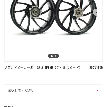
店舗を探す
>
>
コーポレートサイト
採用情報
特定商取引法に基づく表記
古物営業法に基づく表示/保険勧誘
方針
利用規約
商品レビュー利用規約
プライバシーポリシー
返金ポリシー
カスタマーハラスメントに対する方
針
1
/
3
ブランドメーカー名：
GALE SPEED
ゲイルスピード
29271105