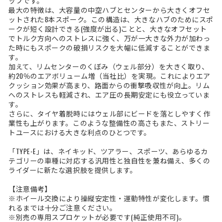
ップです。
最大の特徴は、大容量の中空ハブとセンターから大きくオフセ
ットされた8本スポーク。この構造は、大きなハブのためにスポ
ークが短く設計できる(強度が出る)ことと、大きなオフセット
でトルク方向へのストレスに強く、万が一大きな外力が加わっ
た時にもスポークの破損リスクを大幅に低減することができま
す。
加えて、リムセンターのくぼみ（ウェル部分）を大きく取り、
約20％のエアボリューム増（当社比）を実現。これによりエア
クッション効果が高まり、路面からの衝撃吸収性が向上。リム
へのストレスも軽減され、エア圧の長期安定にも役立っていま
す。
さらに、タイヤ着脱時にはウェル部にビードを落としやすく作
業性も上がります。このような整備性の高さもまた、ストリー
トユースにおける大きな利点のひとつです。
「TYPE-E」は、ネイキッド、ツアラー、スポーツ、あらゆるカ
テゴリーの車種に対応する汎用性と独自性を兼ね備え、多くの
ライダーに新たな選択肢を提供します。
【注意備考】
※ホイール交換により操縦安定性・運動特性が変化します。慣
れるまでは十分ご注意ください。
※別売の専用スプロケットが必要です(純正使用不可)。