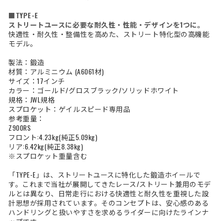
■TYPE-E
ストリートユースに必要な耐久性・性能・デザインを1つに。
快適性・耐久性・整備性を高めた、ストリート特化型の高機能
モデル。
製法：鍛造
材質：アルミニウム (A6061材)
サイズ：17インチ
カラー：ゴールド/グロスブラック/ソリッドホワイト
規格：JWL規格
スプロケット：ゲイルスピード専用品
参考重量：
Z900RS
フロント:4.23kg(純正5.09kg)
リア:6.42kg(純正8.38kg)
※スプロケット重量含む
「TYPE-E」は、ストリートユースに特化した鍛造ホイールで
す。これまで当社が展開してきたレース/ストリート兼用のモデ
ルとは異なり、日常走行における快適性と耐久性を重視した設
計思想が採用されています。そのコンセプトは、安心感のある
ハンドリングと扱いやすさを求めるライダーに向けたラインナ