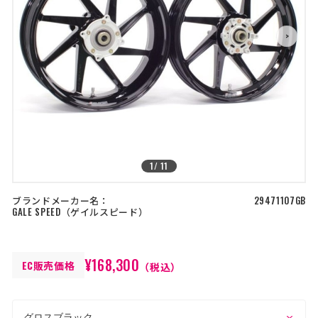
店舗を探す
>
>
コーポレートサイト
採用情報
特定商取引法に基づく表記
古物営業法に基づく表示/保険勧誘
方針
利用規約
商品レビュー利用規約
プライバシーポリシー
返金ポリシー
カスタマーハラスメントに対する方
針
1
/
11
ブランドメーカー名：
29471107GB
GALE SPEED
ゲイルスピード
¥168,300
EC販売価格
（税込）