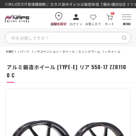
SENA J30/J10を徹底比較｜コスパ最強インカムはどっち？初心者にもおす
ナップス「究-KIWAMI-」ガラスコーティング徹底解説【撥水×高耐久】
0
店舗を探す
ログイン
お気に入り
カート
MENU
HOME
»
パーツ
»
サスペンション・ホイール・スィングアーム
»
ホイール
HOME
アルミ鍛造ホイール [TYPE-E] リア 550-17 ZZR110
カテゴリから探す
0 C
ブランドから探す
特集記事
ナップスメンバーズ