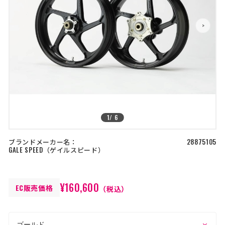
店舗を探す
>
>
コーポレートサイト
採用情報
特定商取引法に基づく表記
古物営業法に基づく表示/保険勧誘
方針
利用規約
商品レビュー利用規約
プライバシーポリシー
返金ポリシー
カスタマーハラスメントに対する方
針
1
/
6
ブランドメーカー名：
28875105
GALE SPEED
ゲイルスピード
¥160,600
EC販売価格
（税込）