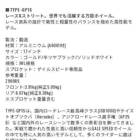
■TYPE-GP1S
レース&ストリート。世界でも活躍する万能ホイール。
レース直系の設計で剛性と軽量性のバランスを極めた高性能モ
デル。
製法：鍛造
材質：アルミニウム (A6061材)
サイズ：17インチ
カラー：ゴールド/半ツヤブラック/ソリッドホワイト
規格：JWL規格
スプロケット：ゲイルスピード専用品
参考重量：
Z900RS
フロント:3.91kg(純正5.09kg)
リア:6.07kg(純正8.38kg)
※スプロケット重量含む
TYPE-GP1Sは、国内ロードレース最高峰クラス(JSB1000)やテイス
トオブツクバ（Hercules）、アジアロードレース選手権（AP25
0）など国内外のレースシーンで数多くの表彰台を飾ってきまし
た。実戦で磨かれた性能と高い信頼性からGALE SPEEDホイール
の中でも特に人気の高いモデルとして、多くのライダーに選ば