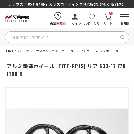
SENA J30/J10を徹底比較｜コスパ最強インカムはどっち？初心者にもおす
ナップス「究-KIWAMI-」ガラスコーティング徹底解説【撥水×高耐久】
0
店舗を探す
ログイン
お気に入り
カート
MENU
HOME
»
パーツ
»
サスペンション・ホイール・スィングアーム
»
ホイール
HOME
アルミ鍛造ホイール [TYPE-GP1S] リア 600-17 ZZR
カテゴリから探す
1100 D
ブランドから探す
特集記事
ナップスメンバーズ