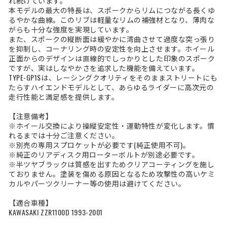
れ続けています。
本モデルの最大の特長は、スポークからリムにつながる長くゆ
るやかな曲線。このリブは軽量なリムの補強材となり、薄肉な
がらも十分な強度を実現しています。
また、スポークの縦断面は緩やかに湾曲させて過度な突っ張り
を抑制し、コーナリング時の安定性を向上させます。ホイール
正面からのデザインは直線的でしっかりとした印象のスポーク
ですが、実はしなやかさを追求した機能を備えています。
TYPE-GP1Sは、レーシングクオリティをそのままストリートにも
たらすハイエンドモデルとして、あらゆるライダーに高次元の
走行性能と満足感を提供します。
【注意備考】
※ホイール交換により操縦安定性・運動特性が変化します。慣
れるまでは十分ご注意ください。
※別売の専用スプロケットが必要です(純正使用不可)。
※純正のリアディスク用ローターボルトが別途必要です。
※半ツヤブラックは質感を出すためクリアコーティングを施し
ておりません。塗装を傷める原因となるため攻撃性の高いケミ
カルやパーツクリーナー等の使用は避けてください。
【適合車種】
KAWASAKI ZZR1100D 1993-2001