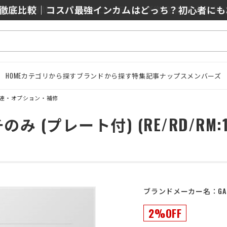
0/J10を徹底比較｜コスパ最強インカムはどっち？初心者に
HOME
カテゴリから探す
ブランドから探す
特集記事
ナップスメンバーズ
連・オプション・補修
レート付) (RE/RD/RM:19-19B/
ブランドメーカー名：
GA
2%OFF