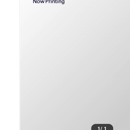
>
1
/
1