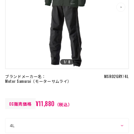
店舗を探す
>
>
コーポレートサイト
採用情報
特定商取引法に基づく表記
古物営業法に基づく表示/保険勧誘
方針
利用規約
商品レビュー利用規約
プライバシーポリシー
返金ポリシー
1
/
8
カスタマーハラスメントに対する方
針
ブランドメーカー名：
MSR02GRY/4L
Motor Samurai
モーターサムライ
¥11,880
EC販売価格
（税込）