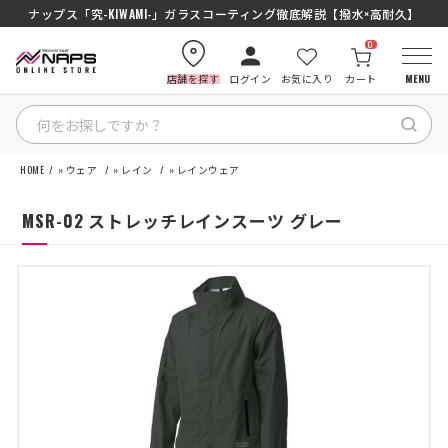
SENA J30/J10を徹底比較｜コスパ最強インカムはどっち？初心者にもおす
ナップス「究-KIWAMI-」ガラスコーティング徹底解説【撥水×高耐久】
0
店舗を探す
ログイン
お気に入り
カート
MENU
HOME
»
ウェア
»
レイン
»
レインウェア
HOME
MSR-02 ストレッチレインスーツ グレー
カテゴリから探す
ブランドから探す
特集記事
ナップスメンバーズ