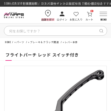
SENA J30/J10を徹底比較｜コスパ最強インカムはどっち？初心者にもおす
ナップス「究-KIWAMI-」ガラスコーティング徹底解説【撥水×高耐久】
0
店舗を探す
ログイン
お気に入り
カート
MENU
HOME
»
パーツ
»
ブレーキ＆クラッチ関連
»
レバー本体
HOME
フライトパーチ レッド スイッチ付き
カテゴリから探す
ブランドから探す
特集記事
ナップスメンバーズ