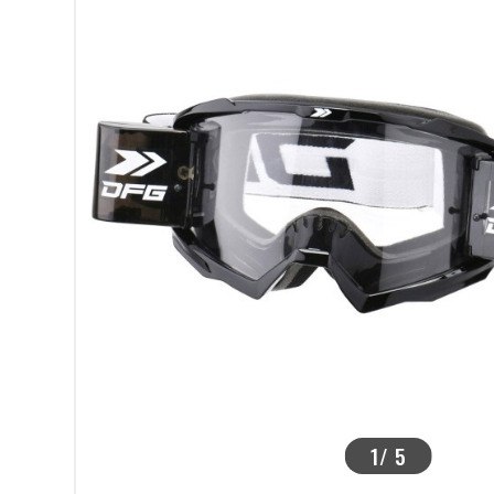
>
1
/
5