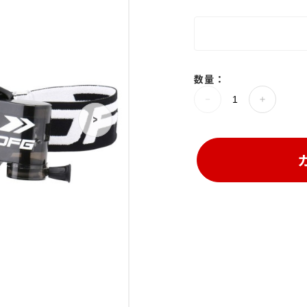
数量：
>