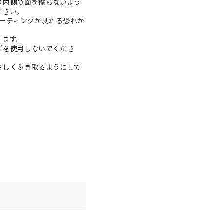
の内側の面を擦らないよう
ださい。
コーティングが剥れる恐れが
ります。
どを使用しないでくださ
さしくふき取るようにして