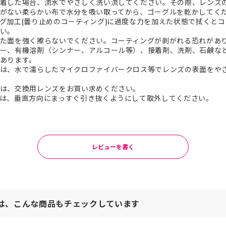
着した場合、流水でやさしく洗い流してください。その際、レンズ
がない柔らかい布で水分を吸い取ってから、ゴーグルを乾かしてく
グ加工(曇り止めのコーティング)に過度な力を加えた状態で拭くと
い。
た面を強く擦らないでください。コーティングが剥がれる恐れがあ
ー、有機溶剤（シンナー、アルコール等）、接着剤、洗剤、石鹸な
あります。
は、水で濡らしたマイクロファイバークロス等でレンズの表面をや
は、交換用レンズをお買い求めください。
は、垂直方向にまっすぐ引き抜くようにして取外してください。
レビューを書く
は、こんな商品もチェックしています