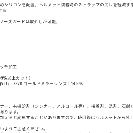
めシリコンを配置。ヘルメット装着時のストラップのズレを軽減す
mm
ノーズガードは取外しが可能。
ッチ加工
99%以上カット）
T)：REVO ゴールドミラーレンズ：14.5％
ナー、有機溶剤（シンナー、アルコール等）、接着剤、洗剤、石鹸
あります。
加えると変形することがありますので、使用後はヘルメットから外
いようご注意ください。