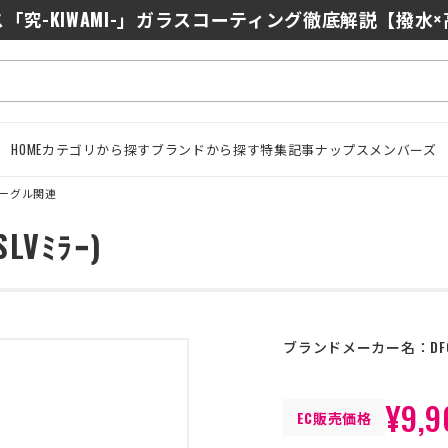
0/J10を徹底比較｜コスパ最強インカムはどっち？初心者に
「究-KIWAMI-」ガラスコーティング徹底解説【撥水
HOME
カテゴリから探す
ブランドから探す
特集記事
ナップスメンバーズ
ーグル関連
SLVﾐﾗｰ)
ブランドメーカー名：
DF
¥9,9
EC販売価格