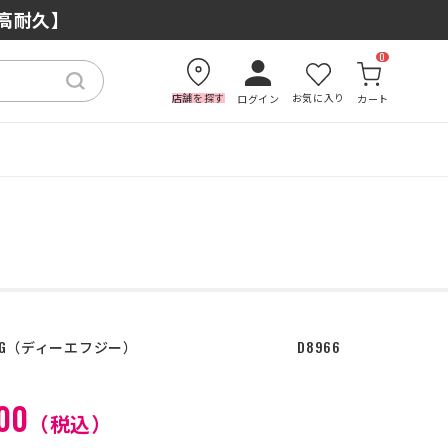
もおすすめの理由
×高耐久】
0
店舗を探す
お気に入り
ログイン
カート
G
ディーエフジー
D8966
00
（税込）