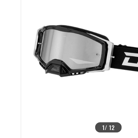
>
1
/
12