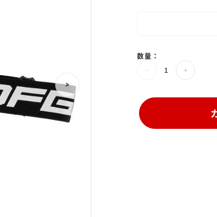
数量：
>