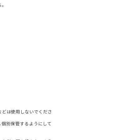
る。
などは使用しないでくださ
し個別保管するようにして