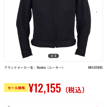
店舗を探す
>
>
コーポレートサイト
採用情報
特定商取引法に基づく表記
古物営業法に基づく表示/保険勧誘
方針
利用規約
商品レビュー利用規約
プライバシーポリシー
返金ポリシー
カスタマーハラスメントに対する方
針
1
/
2
ブランドメーカー名：
Rookie
ルーキー
RNS02BKS
¥12,155
（税込）
セール価格