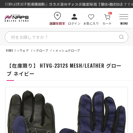
SENA J30/J10を徹底比較｜コスパ最強インカムはどっち？初心者にもおす
ナップス「究-KIWAMI-」ガラスコーティング徹底解説【撥水×高耐久】
0
店舗を探す
ログイン
お気に入り
カート
MENU
HOME
»
ウェア
»
グローブ
»
メッシュグローブ
HOME
【在庫限り】 HTVG-2312S MESH/LEATHER グロー
カテゴリから探す
ブ ネイビー
ブランドから探す
特集記事
ナップスメンバーズ