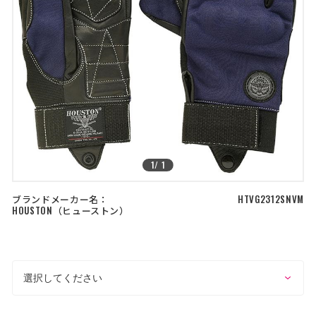
店舗を探す
>
>
コーポレートサイト
採用情報
特定商取引法に基づく表記
古物営業法に基づく表示/保険勧誘
方針
利用規約
商品レビュー利用規約
プライバシーポリシー
返金ポリシー
カスタマーハラスメントに対する方
針
1
/
1
ブランドメーカー名：
HTVG2312SNVM
HOUSTON
ヒューストン