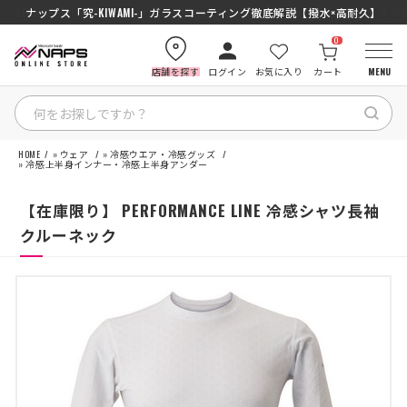
SENA J30/J10を徹底比較｜コスパ最強インカムはどっち？初心者にもおす
ナップス「究-KIWAMI-」ガラスコーティング徹底解説【撥水×高耐久】
0
店舗を探す
ログイン
お気に入り
カート
MENU
HOME
»
ウェア
»
冷感ウエア・冷感グッズ
HOME
»
冷感上半身インナー・冷感上半身アンダー
【在庫限り】 PERFORMANCE LINE 冷感シャツ長袖
カテゴリから探す
クルーネック
ブランドから探す
特集記事
ナップスメンバーズ