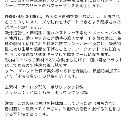
シーンでアスリートのパフォーマンスを向上します。
PERFORMANCE LINEは、あらゆる運動を妨げないよう、制限され
ることのないスムーズな動作をサポートできるよう配慮された
パターン設計モデル。
吸汗速乾性と伸縮性に優れたストレッチ素材とメッシュパネル
を使用し、動きやすさと運動時の筋肉サポートを兼ね備え、生
地の肌側面に施された特殊冷感プリントが汗に反応し、吸熱特
性により生地の温度を下げることで、ワークアウトでも試合で
も涼しく快適な状態をキープして体をクールに保ちます。
2方向ストレッチ素材でどんな動きも妨げず、縫い目をフラット
にしてあるので快適な着心地です。
また、UVカット仕様で紫外線から体を保護し、抗菌防臭加工に
より「不快な臭い」の発生を防ぎます。
主素材：ナイロン79% ポリウレタン21%
メッシュ：ナイロン77% ポリウレタン23%
注意：この製品は生地を特殊加工しているため（白も含む）、
着用前に一度洗ってください。※他の洗濯物と混ぜると色移り
する可能性があります。