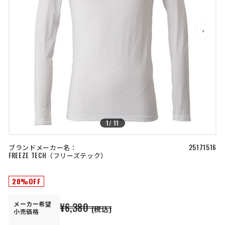
店舗を探す
>
>
コーポレートサイト
採用情報
特定商取引法に基づく表記
古物営業法に基づく表示/保険勧誘
方針
利用規約
商品レビュー利用規約
プライバシーポリシー
返金ポリシー
カスタマーハラスメントに対する方
針
1
/
11
ブランドメーカー名：
25171516
FREEZE TECH
フリーズテック
20%OFF
メーカー
希望
¥6,380
(税込)
小売価格