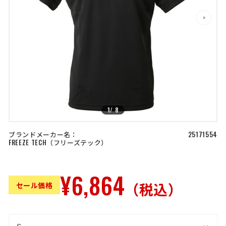
店舗を探す
>
>
コーポレートサイト
採用情報
特定商取引法に基づく表記
古物営業法に基づく表示/保険勧誘
方針
利用規約
商品レビュー利用規約
プライバシーポリシー
返金ポリシー
カスタマーハラスメントに対する方
1
/
8
針
ブランドメーカー名：
25171554
FREEZE TECH
フリーズテック
¥6,864
（税込）
セール価格