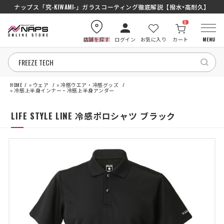
ナップス「究-KIWAMI-」ガラスコーティング徹底解説【撥水×高耐久】
0
店舗を探す
ログイン
お気に入り
カート
MENU
HOME
»
ウェア
»
冷感ウエア・冷感グッズ
HOME
»
冷感上半身インナー・冷感上半身アンダー
LIFE STYLE LINE 冷感ポロシャツ ブラック
カテゴリから探す
ブランドから探す
特集記事
ナップスメンバーズ